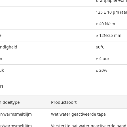
Kraftpapier/war
125 ± 10 μm (aa
≥ 40 N/cm
e
≥ 12N/25 mm
ndigheid
60°C
n
≥ 4 uur
uk
≤ 20%
en
middeltype
Productsoort
r/warmsmeltlijm
Wet water geactiveerde tape
r/warmsmeltlijm
Versterkte nat water geactiveerde band