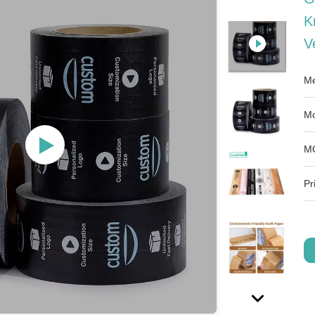
K
V
Me
Mo
M
Pri