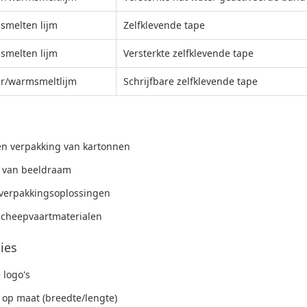
smelten lijm
Zelfklevende tape
smelten lijm
Versterkte zelfklevende tape
r/warmsmeltlijm
Schrijfbare zelfklevende tape
en verpakking van kartonnen
g van beeldraam
 verpakkingsoplossingen
cheepvaartmaterialen
ies
 logo's
op maat (breedte/lengte)