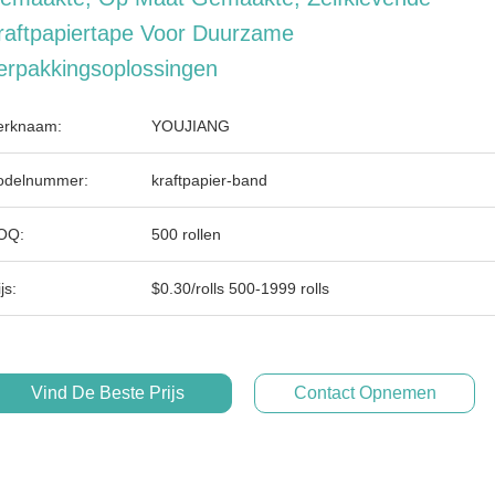
raftpapiertape Voor Duurzame
erpakkingsoplossingen
rknaam:
YOUJIANG
delnummer:
kraftpapier-band
OQ:
500 rollen
js:
$0.30/rolls 500-1999 rolls
Vind De Beste Prijs
Contact Opnemen