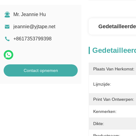
Mr. Jeannie Hu
Gedetailleerde
jeannie@yjtape.net
+8617353799398
Gedetailleer
Plaats Van Herkomst:
Contact opnemen
Lijmzijde:
Print Van Ontwerpen:
Kenmerken:
Dikte:
Productnaam: