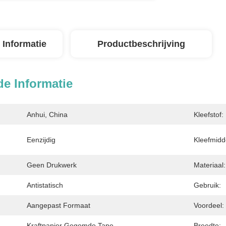
 Informatie
Productbeschrijving
de Informatie
Anhui, China
Kleefstof:
Eenzijdig
Kleefmidd
Geen Drukwerk
Materiaal:
Antistatisch
Gebruik:
Aangepast Formaat
Voordeel:
Kraftpapier Gegomde Tape
Breedte: