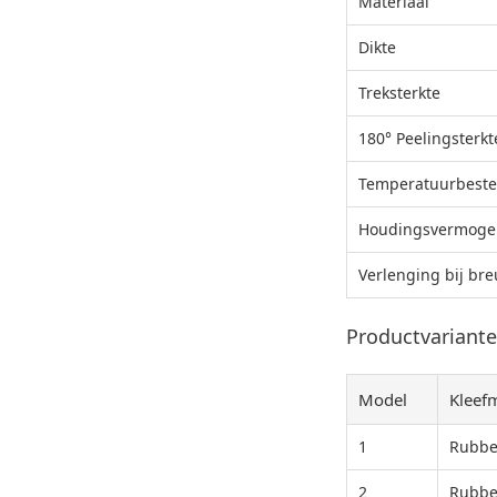
Materiaal
Dikte
Treksterkte
180° Peelingsterkt
Temperatuurbeste
Houdingsvermoge
Verlenging bij bre
Productvariant
Model
Kleef
1
Rubbe
2
Rubbe