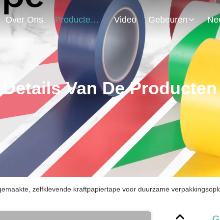
Over Ons
Producten
Video
Gebeuren
Details Van De Producten
emaakte, zelfklevende kraftpapiertape voor duurzame verpakkingsopl
G