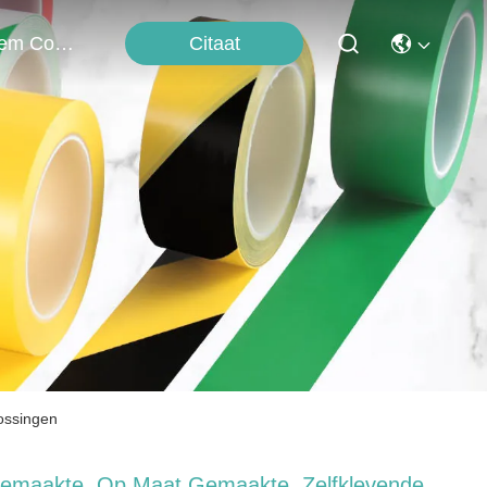
Citaat
Neem Contact Met Ons Op
ossingen
emaakte, Op Maat Gemaakte, Zelfklevende