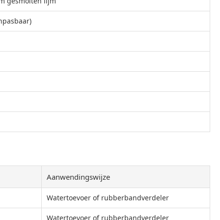
m gesmolten lijm
npasbaar)
Aanwendingswijze
Watertoevoer of rubberbandverdeler
Watertoevoer of rubberbandverdeler