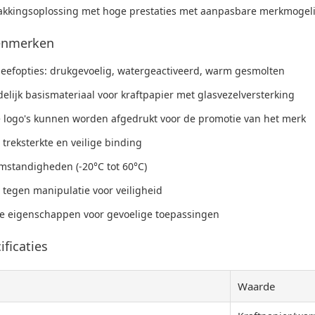
kkingsoplossing met hoge prestaties met aanpasbare merkmogelij
kenmerken
eefopties: drukgevoelig, watergeactiveerd, warm gesmolten
delijk basismateriaal voor kraftpapier met glasvezelversterking
e logo's kunnen worden afgedrukt voor de promotie van het merk
 treksterkte en veilige binding
mstandigheden (-20°C tot 60°C)
 tegen manipulatie voor veiligheid
he eigenschappen voor gevoelige toepassingen
ficaties
Waarde