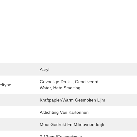
Acryl
Gevoelige Druk -, Geactiveerd 
eltype:
Water, Hete Smelting
Kraftpapier/warm Gesmolten Lijm
Afdichting Van Kartonnen
Mooi Gedrukt En Milieuvriendelijk
0.13mm/cutsomisatie