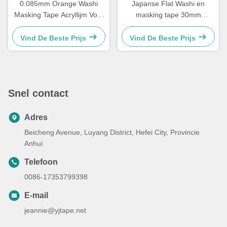
0.085mm Orange Washi
Japanse Flat Washi en
Masking Tape Acryllijm Voor
masking tape 30mm
Auto Boot Verf
0,12mm 150 graden hoge
temperatuur
Vind De Beste Prijs
Vind De Beste Prijs
Snel contact
Adres
Beicheng Avenue, Luyang District, Hefei City, Provincie
Anhui
Telefoon
0086-17353799398
E-mail
jeannie@yjtape.net