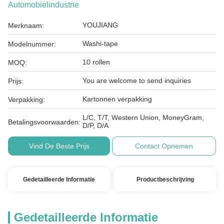
Automobielindustrie
YOUJIANG
Merknaam:
Washi-tape
Modelnummer:
10 rollen
MOQ:
You are welcome to send inquiries
Prijs:
Kartonnen verpakking
Verpakking:
L/C, T/T, Western Union, MoneyGram,
Betalingsvoorwaarden:
D/P, D/A
Vind De Beste Prijs
Contact Opnemen
Gedetailleerde Informatie
Productbeschrijving
Gedetailleerde Informatie