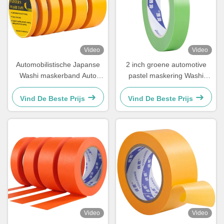
Video
Video
Automobilistische Japanse
2 inch groene automotive
Washi maskerband Auto
pastel maskering Washi
Goldband Rijspapierband
papier tape decoratie rubber
100mic
acryl
Vind De Beste Prijs
Vind De Beste Prijs
Video
Video