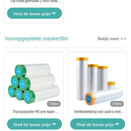
Op maat gemaakt 2 inch Matt
Gaffers Kleedband Single Side
Kleefmiddel Voor Karton
Vind de beste prijs
Afdichting
Vooropgeplakte maskerfilm
Bekijk meer > >
Video
Video
Transparante PE-pre-tape-
Verfbedekking van auto's met
maskeringsfilm Protectieverf van
geel papier Verfband voor het
kunststof voor meubelbedekking
verven van auto's Transparante
Vind de beste prijs
Vind de beste prijs