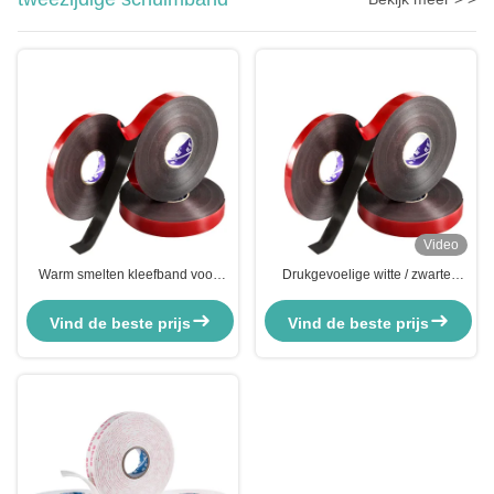
Video
Warm smelten kleefband voor
Drukgevoelige witte / zwarte
automobiel montage Sterk PE
rubber kleefband van EVA-
schuim afdichtband
schuim voor het afdichten van
Vind de beste prijs
Vind de beste prijs
kartonnen