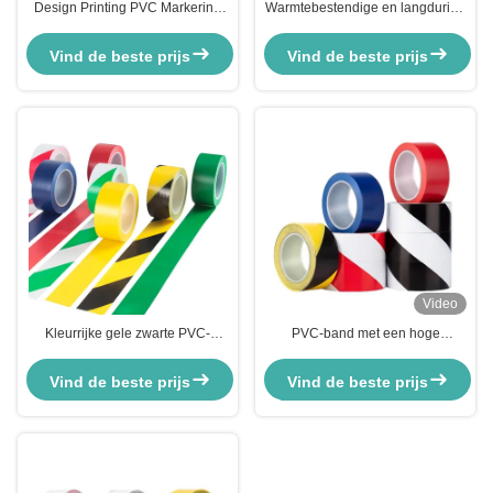
Design Printing PVC Markering
Warmtebestendige en langdurige
Tape Waterdicht Geel Zwart
gele PVC-filmplaat
Waarschuwingsband Voor De
Vind de beste prijs
Vind de beste prijs
Lagervloer
Video
Kleurrijke gele zwarte PVC-
PVC-band met een hoge
markeringsband voor gevaarlijke
treksterkte voor de veiligheid van
stoffen op de ondergrondse weg
magazijnen in zwart en geel
Vind de beste prijs
Vind de beste prijs