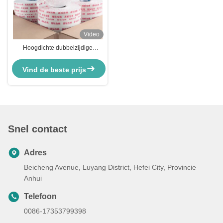
Video
Hoogdichte dubbelzijdige
schuimtape voor het afdichten en
beschermen van ramen
Vind de beste prijs
Snel contact
Adres
Beicheng Avenue, Luyang District, Hefei City, Provincie
Anhui
Telefoon
0086-17353799398