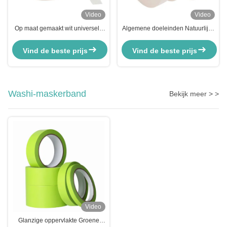
Video
Video
Op maat gemaakt wit universele
Algemene doeleinden Natuurlijke
verf spuitverf maskeren crepe
rubber crepe papier maskerband
papier tape
Vind de beste prijs
Vind de beste prijs
Washi-maskerband
Bekijk meer > >
Video
Glanzige oppervlakte Groene