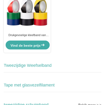
Drukgevoelige kleefband van
PVC-type voor
veiligheidsvloermarkering
Vind de beste prijs
Tweezijdige Weefselband
Tape met glasvezelfilament
tweezijdige schuimband
Bekijk meer > >