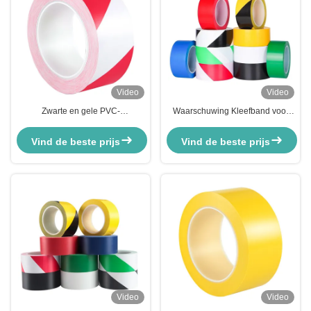
Video
Video
Zwarte en gele PVC-
Waarschuwing Kleefband voor
markeringsband Waarschuwing
industriële bodem PVC-sticker
Oranje Gevaar Streep Lijn Lane
Vind de beste prijs
Vind de beste prijs
Veiligheidsvloer
Video
Video