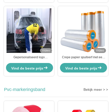
Video
Video
Gepersonaliseerd logo
Crepe papier spuitverf met een
vooropgeplakte maskerfilm
HDPE-maskerfilm voor auto's met
transparante
Washi papier
Vind de beste prijs
Vind de beste prijs
automobielmaskerfilm voor
schilderen
Pvc-markeringsband
Bekijk meer > >