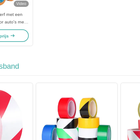
Video
verf met een
r auto's met
ier
prijs
gsband