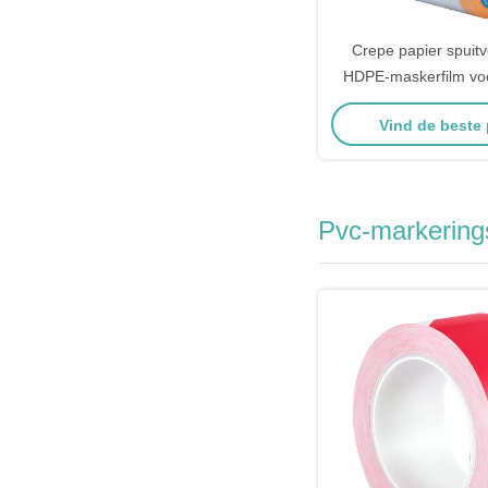
Crepe papier spuit
HDPE-maskerfilm voo
Washi pap
Vind de beste 
Pvc-markerin