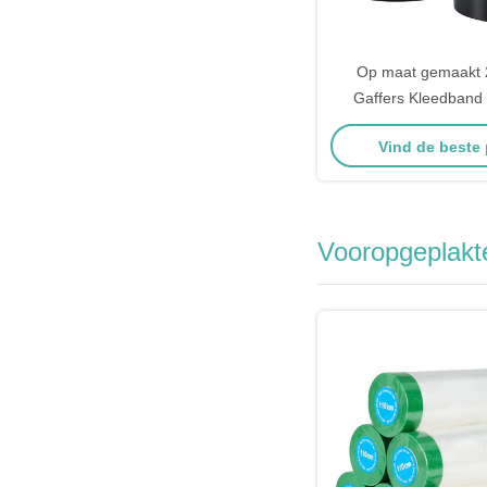
Op maat gemaakt 2
Gaffers Kleedband 
Kleefmiddel Voor Kart
Vind de beste 
Vooropgeplakt