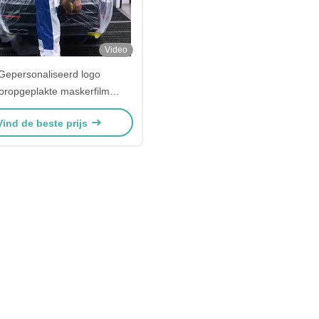
Video
Gepersonaliseerd logo
oropgeplakte maskerfilm
arante automobielmaskerfilm
Vind de beste prijs
voor schilderen