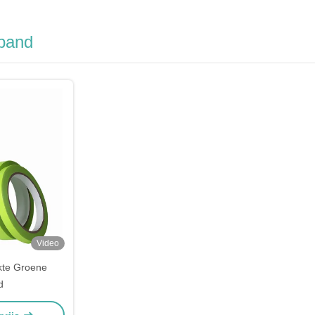
band
Video
kte Groene
d