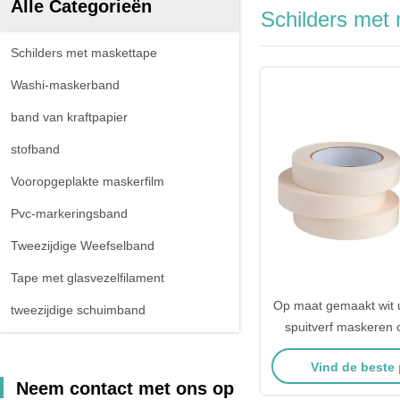
Alle Categorieën
Schilders met
Schilders met maskettape
Washi-maskerband
band van kraftpapier
stofband
Vooropgeplakte maskerfilm
Pvc-markeringsband
Tweezijdige Weefselband
Tape met glasvezelfilament
Op maat gemaakt wit u
tweezijdige schuimband
spuitverf maskeren 
tape
Vind de beste 
Neem contact met ons op