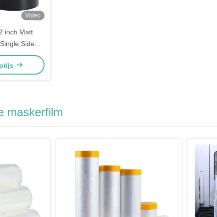
Video
 inch Matt
Single Side
on Afdichting
prijs
e maskerfilm