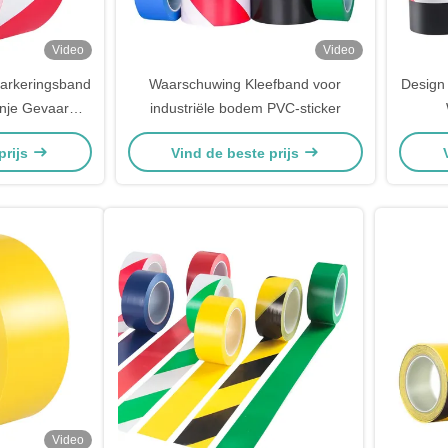
Video
Video
arkeringsband
Waarschuwing Kleefband voor
Design
nje Gevaar
industriële bodem PVC-sticker
ligheidsvloer
Waa
prijs
Vind de beste prijs
Video