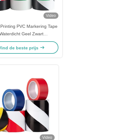
Video
 Printing PVC Markering Tape
Waterdicht Geel Zwart
rschuwingsband Voor De
Vind de beste prijs
Lagervloer
Video