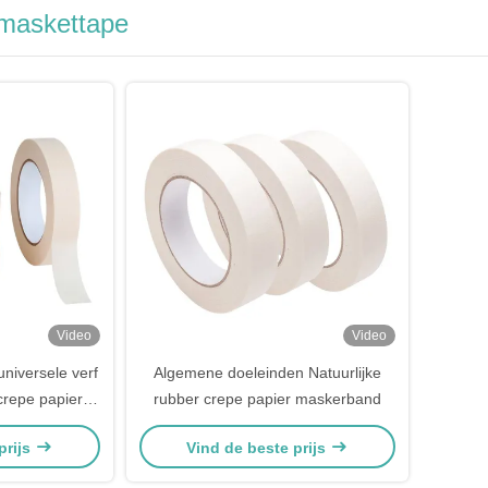
 maskettape
Video
Video
niversele verf
Algemene doeleinden Natuurlijke
crepe papier
rubber crepe papier maskerband
prijs
Vind de beste prijs