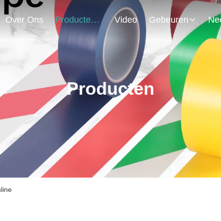
Over Ons
Producten
Video
Gebeuren
Producten
line