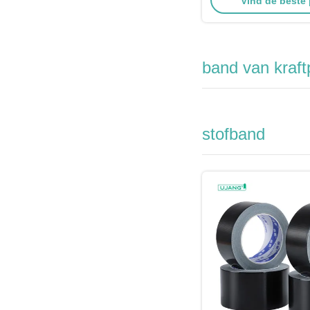
Vind de beste 
band van kraft
stofband