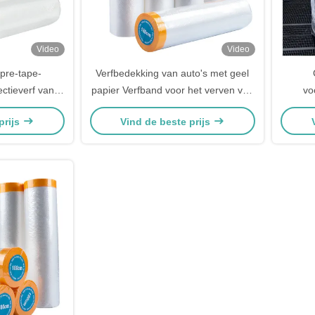
Video
Video
pre-tape-
Verfbedekking van auto's met geel
ctieverf van
papier Verfband voor het verven van
vo
belbedekking
auto's Transparante
transp
prijs
Vind de beste prijs