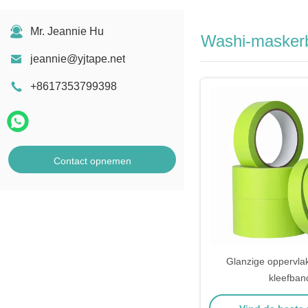
Mr. Jeannie Hu
Washi-masker
jeannie@yjtape.net
+8617353799398
Contact opnemen
Glanzige oppervla
kleefban