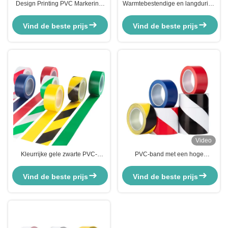
Design Printing PVC Markering
Warmtebestendige en langdurige
Tape Waterdicht Geel Zwart
gele PVC-filmplaat
Waarschuwingsband Voor De
Vind de beste prijs
Vind de beste prijs
Lagervloer
Video
Kleurrijke gele zwarte PVC-
PVC-band met een hoge
markeringsband voor gevaarlijke
treksterkte voor de veiligheid van
stoffen op de ondergrondse weg
magazijnen in zwart en geel
Vind de beste prijs
Vind de beste prijs