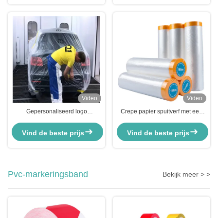
Video
Video
Gepersonaliseerd logo
Crepe papier spuitverf met een
vooropgeplakte maskerfilm
HDPE-maskerfilm voor auto's met
transparante
Washi papier
Vind de beste prijs
Vind de beste prijs
automobielmaskerfilm voor
schilderen
Pvc-markeringsband
Bekijk meer > >