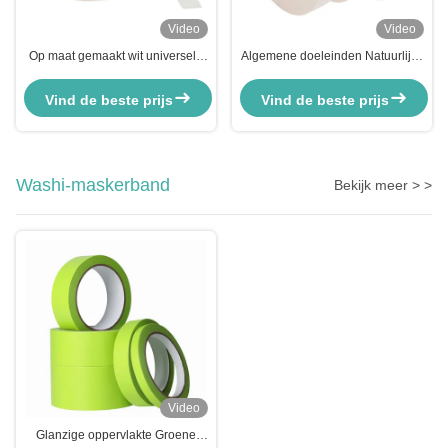
Video
Video
Op maat gemaakt wit universele
Algemene doeleinden Natuurlijke
verf spuitverf maskeren crepe
rubber crepe papier maskerband
papier tape
Vind de beste prijs
Vind de beste prijs
Washi-maskerband
Bekijk meer > >
Video
Glanzige oppervlakte Groene