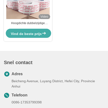
Video
Hoogdichte dubbelzijdige
schuimtape voor het afdichten en
beschermen van ramen
Vind de beste prijs
Snel contact
Adres
Beicheng Avenue, Luyang District, Hefei City, Provincie
Anhui
Telefoon
0086-17353799398