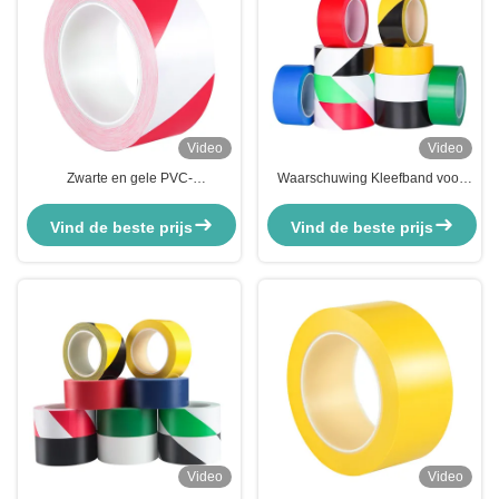
Video
Video
Zwarte en gele PVC-
Waarschuwing Kleefband voor
markeringsband Waarschuwing
industriële bodem PVC-sticker
Oranje Gevaar Streep Lijn Lane
Vind de beste prijs
Vind de beste prijs
Veiligheidsvloer
Video
Video