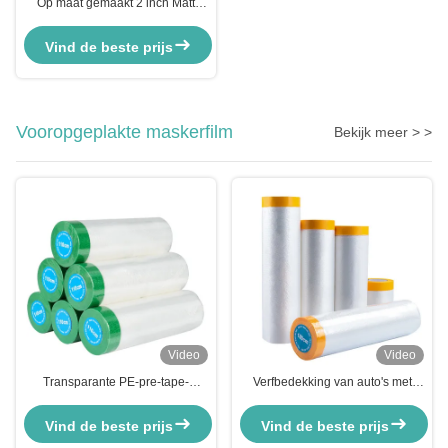
Op maat gemaakt 2 inch Matt
Gaffers Kleedband Single Side
Kleefmiddel Voor Karton
Vind de beste prijs
Afdichting
Vooropgeplakte maskerfilm
Bekijk meer > >
Video
Video
Transparante PE-pre-tape-
Verfbedekking van auto's met
maskeringsfilm Protectieverf van
geel papier Verfband voor het
kunststof voor meubelbedekking
verven van auto's Transparante
Vind de beste prijs
Vind de beste prijs