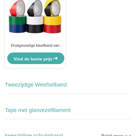
Drukgevoelige kleefband van
PVC-type voor
veiligheidsvloermarkering
Vind de beste prijs
Tweezijdige Weefselband
Tape met glasvezelfilament
tweezijdige schuimband
Bekijk meer > >