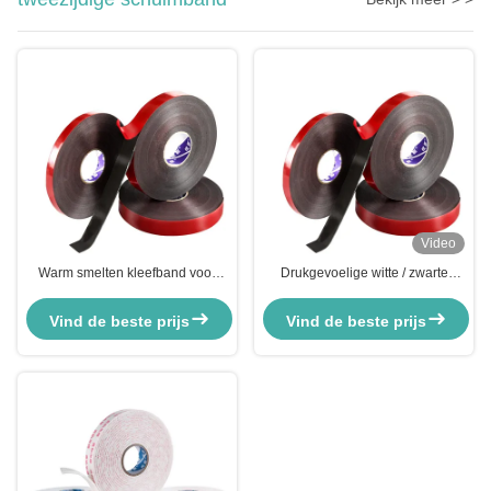
Video
Warm smelten kleefband voor
Drukgevoelige witte / zwarte
automobiel montage Sterk PE
rubber kleefband van EVA-
schuim afdichtband
schuim voor het afdichten van
Vind de beste prijs
Vind de beste prijs
kartonnen