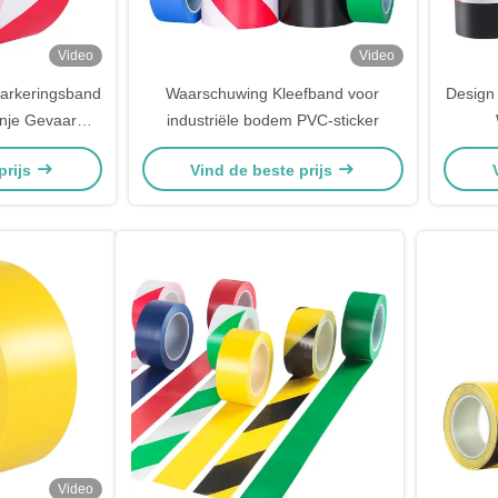
Video
Video
arkeringsband
Waarschuwing Kleefband voor
Design
nje Gevaar
industriële bodem PVC-sticker
ligheidsvloer
Waa
prijs
Vind de beste prijs
Video