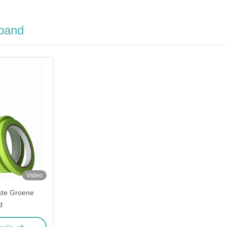
band
Video
kte Groene
d