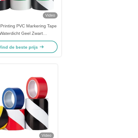
Video
 Printing PVC Markering Tape
Waterdicht Geel Zwart
rschuwingsband Voor De
Vind de beste prijs
Lagervloer
Video