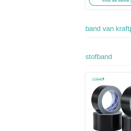
Vind de beste 
band van kraft
stofband