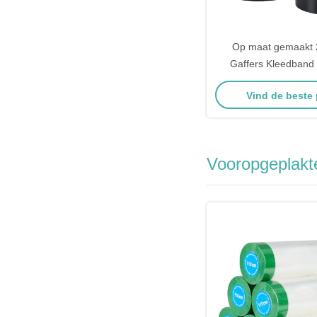
Op maat gemaakt 2
Gaffers Kleedband 
Kleefmiddel Voor Kart
Vind de beste 
Vooropgeplakt