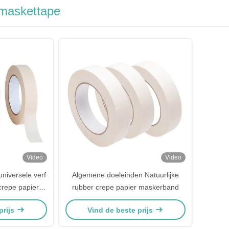
 maskettape
Video
Video
niversele verf
Algemene doeleinden Natuurlijke
crepe papier
rubber crepe papier maskerband
prijs
Vind de beste prijs