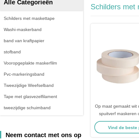
Alle Categorieën
Schilders met
Schilders met maskettape
Washi-maskerband
band van kraftpapier
stofband
Vooropgeplakte maskerfilm
Pvc-markeringsband
Tweezijdige Weefselband
Tape met glasvezelfilament
Op maat gemaakt wit u
tweezijdige schuimband
spuitverf maskeren 
tape
Vind de beste 
Neem contact met ons op