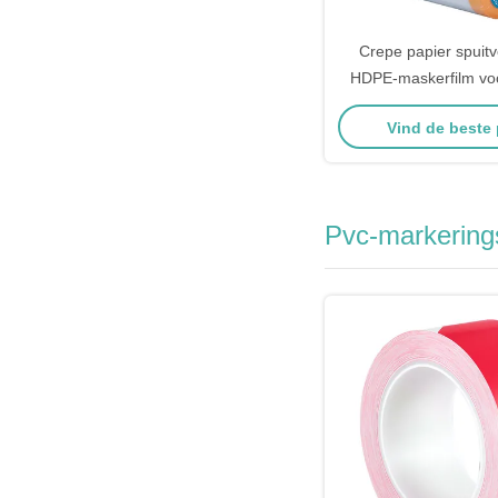
Crepe papier spuit
HDPE-maskerfilm voo
Washi pap
Vind de beste 
Pvc-markerin