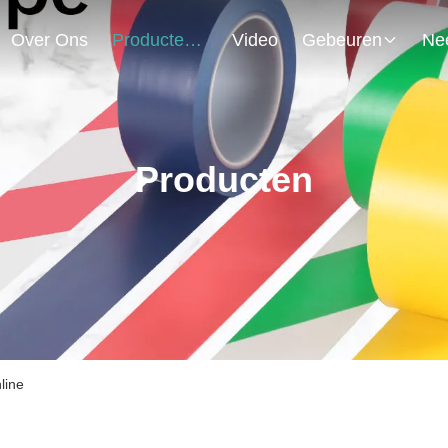
Over Ons
Producten
Video
Gebeuren
Producten
line