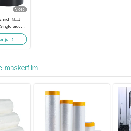
Video
 inch Matt
Single Side
on Afdichting
prijs
e maskerfilm