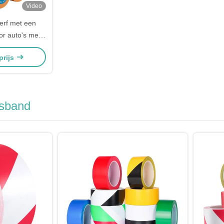
Video
verf met een
r auto's met
ier
prijs
gsband