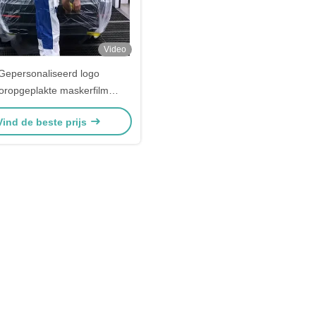
Video
Gepersonaliseerd logo
oropgeplakte maskerfilm
arante automobielmaskerfilm
Vind de beste prijs
voor schilderen