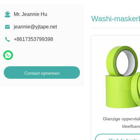
Mr. Jeannie Hu
Washi-masker
jeannie@yjtape.net
+8617353799398
Contact opnemen
Glanzige oppervla
kleefban