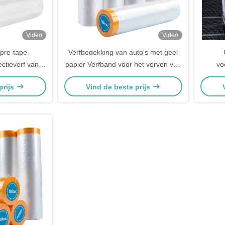
Video
Video
pre-tape-
Verfbedekking van auto's met geel
ctieverf van
papier Verfband voor het verven van
vo
belbedekking
auto's Transparante
transp
prijs
Vind de beste prijs